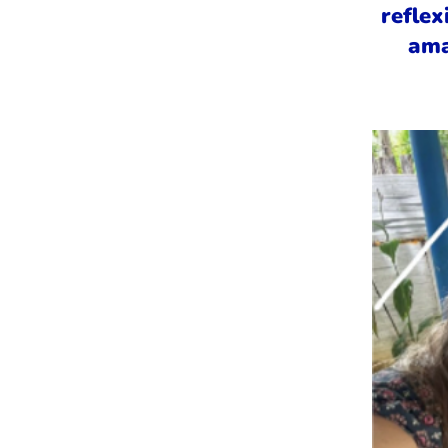
reflex
ama