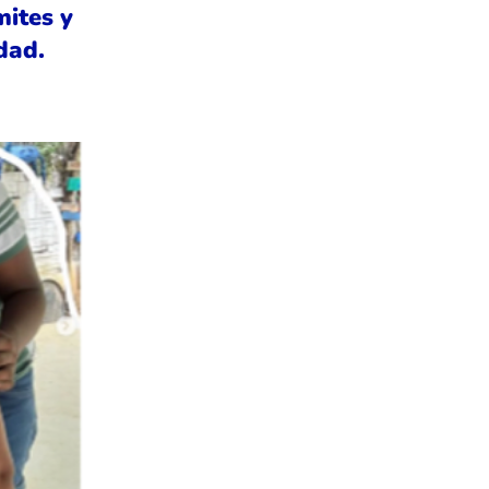
mites y
dad.