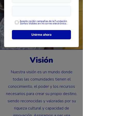
Visión
Nuestra visión es un mundo donde
todas las comunidades tienen el
conocimiento, el poder y los recursos
necesarios para crear su propio destino,
siendo reconocidas y valoradas por su
riqueza cultural y capacidad de
innovación. Aspiramos a ser una